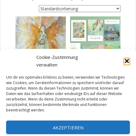
Cookie-Zustimmung
verwalten
Engel Postkarte
Postkarten Set 6 Stück
Um dir ein optimales Erlebnis zu bieten, verwenden wir Technologien
wie Cookies, um Geräteinformationen zu speichern und/oder darauf
2,60
€
9,60
€
zuzugreifen. Wenn du diesen Technologien zustimmst, können wir
zzgl.
Versandkosten
zzgl.
Versandkosten
Daten wie das Surfverhalten oder eindeutige IDs auf dieser Website
verarbeiten. Wenn du deine Zustimmung nicht erteilst oder
Lieferzeit:
3-5 Arbeitstage
Lieferzeit:
3-5 Arbeitstage
zurückziehst, können bestimmte Merkmale und Funktionen
beeinträchtigt werden.
IN DEN WARENKORB
IN DEN WARENKORB
AKZEPTIEREN