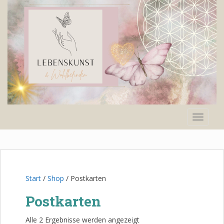
S
k
i
p
t
o
m
a
i
n
TOGGLE
c
o
n
t
e
n
Start
/
Shop
/ Postkarten
t
Postkarten
Alle 2 Ergebnisse werden angezeigt