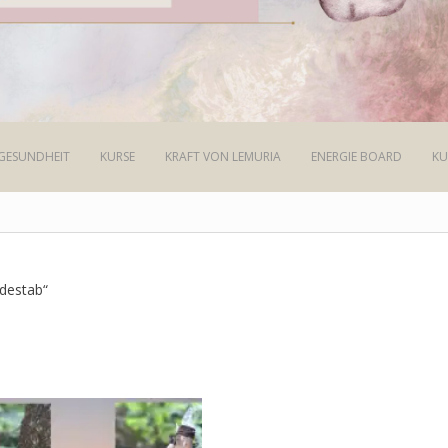
GESUNDHEIT
KURSE
KRAFT VON LEMURIA
ENERGIE BOARD
KU
edestab“