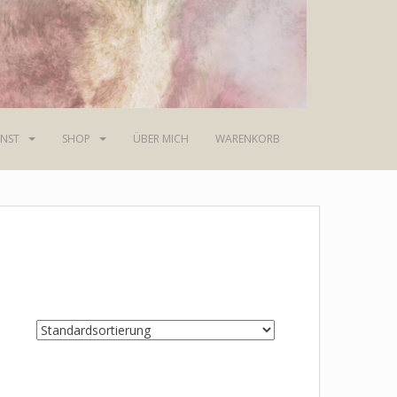
NST
SHOP
ÜBER MICH
WARENKORB