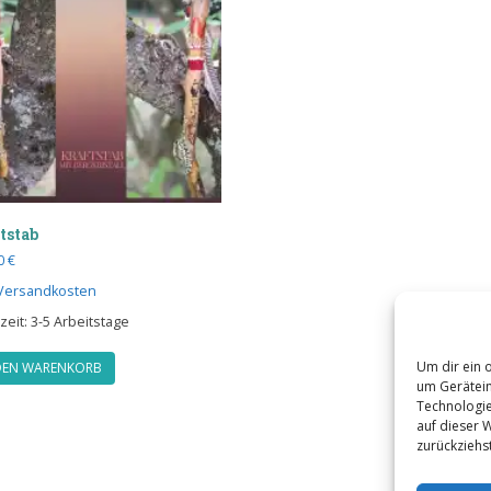
tstab
00
€
Versandkosten
zeit:
3-5 Arbeitstage
Um dir ein 
DEN WARENKORB
um Gerätein
Technologie
auf dieser 
zurückziehs