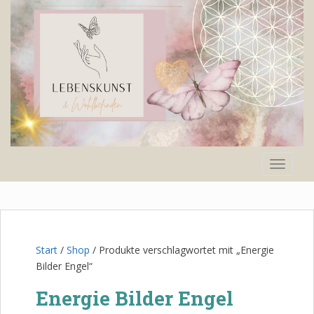
S
k
i
p
t
o
m
a
i
n
TOGGLE
c
o
n
t
e
n
Start
/
Shop
/ Produkte verschlagwortet mit „Energie
t
Bilder Engel“
Energie Bilder Engel