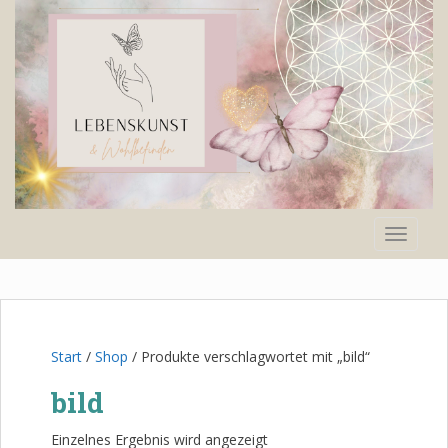
S
k
i
p
t
o
m
a
i
n
TOGGLE
c
o
n
t
e
n
Start
/
Shop
/ Produkte verschlagwortet mit „bild“
t
bild
Einzelnes Ergebnis wird angezeigt