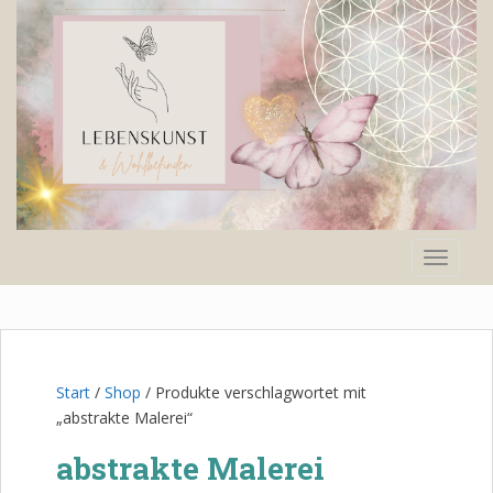
S
k
i
p
t
o
m
a
i
n
TOGGLE
c
o
n
t
e
n
Start
/
Shop
/ Produkte verschlagwortet mit
t
„abstrakte Malerei“
abstrakte Malerei