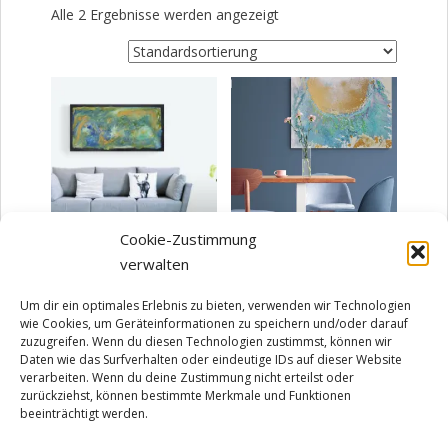
Alle 2 Ergebnisse werden angezeigt
Cookie-Zustimmung
verwalten
Dynamik
Lemurien
280,00
€
180,00
€
Um dir ein optimales Erlebnis zu bieten, verwenden wir Technologien
wie Cookies, um Geräteinformationen zu speichern und/oder darauf
zzgl.
Versandkosten
zzgl.
Versandkosten
zuzugreifen. Wenn du diesen Technologien zustimmst, können wir
Lieferzeit:
3-5 Arbeitstage
Lieferzeit:
3-5 Arbeitstage
Daten wie das Surfverhalten oder eindeutige IDs auf dieser Website
verarbeiten. Wenn du deine Zustimmung nicht erteilst oder
Produkt enthält: 1
Stück
Produkt enthält: 1
Stück
zurückziehst, können bestimmte Merkmale und Funktionen
beeinträchtigt werden.
IN DEN WARENKORB
IN DEN WARENKORB